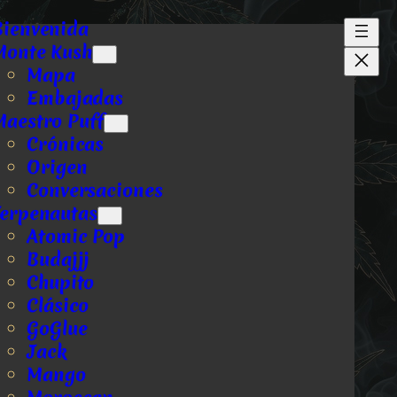
Bienvenida
Monte Kush
Mapa
Embajadas
Maestro Puff
Crónicas
Origen
Conversaciones
Terpenautas
Atomic Pop
Budajjj
Chupito
Clásico
GoGlue
Jack
Mango