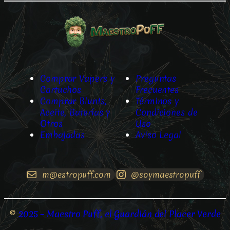
Comprar Vapers y
Preguntas
Cartuchos
Frecuentes
Comprar Blunts,
Términos y
Aceite, Baterías y
Condiciones de
Otros
Uso
Embajadas
Aviso Legal
m@estropuff.com
@soymaestropuff
©
2025 – Maestro Puff, el Guardián del Placer Verde