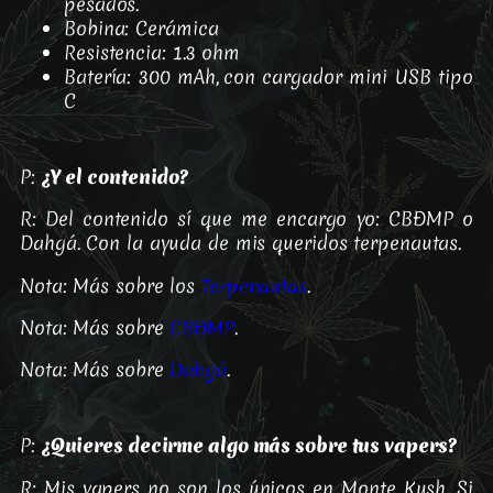
pesados.
Bobina: Cerámica
Resistencia: 1.3 ohm
Batería: 300 mAh, con cargador mini USB tipo
C
P:
¿Y el contenido?
R: Del contenido sí que me encargo yo: CBÐMP o
Dahgá. Con la ayuda de mis queridos terpenautas.
Nota: Más sobre los
Terpenautas
.
Nota: Más sobre
CBÐMP
.
Nota: Más sobre
Dahgá
.
P:
¿Quieres decirme algo más sobre tus vapers?
R: Mis vapers no son los únicos en Monte Kush. Si