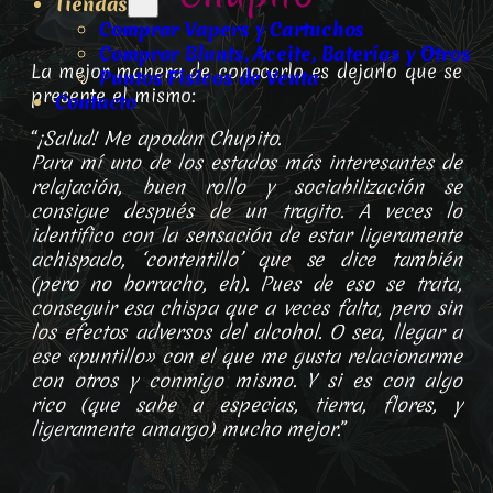
Tiendas
Comprar Vapers y Cartuchos
Comprar Blunts, Aceite, Baterías y Otros
La mejor manera de conocerlo es dejarlo que se
Puntos Físicos de Venta
presente el mismo:
Contacto
“
¡Salud! Me apodan Chupito.
Para mí uno de los estados más interesantes de
relajación, buen rollo y sociabilización se
consigue después de un tragito. A veces lo
identifico con la sensación de estar ligeramente
achispado, ‘contentillo’ que se dice también
(pero no borracho, eh). Pues de eso se trata,
conseguir esa chispa que a veces falta, pero sin
los efectos adversos del alcohol. O sea, llegar a
ese «puntillo» con el que me gusta relacionarme
con otros y conmigo mismo. Y si es con algo
rico (que sabe a especias, tierra, flores, y
ligeramente amargo) mucho mejor.
”