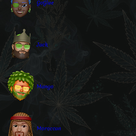
GoGlue
Jack
Mango
Moroccan