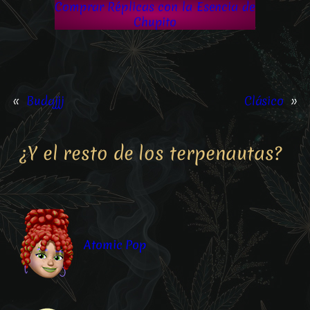
Comprar Réplicas con la Esencia de
Chupito
«
Budajjj
Clásico
»
¿Y el resto de los terpenautas?
Atomic Pop