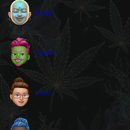
Budajjj
Chupito
Clásico