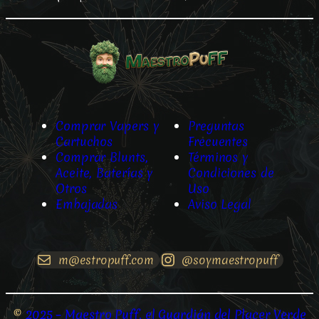
Comprar Vapers y
Preguntas
Cartuchos
Frecuentes
Comprar Blunts,
Términos y
Aceite, Baterías y
Condiciones de
Otros
Uso
Embajadas
Aviso Legal
m@estropuff.com
@soymaestropuff
©
2025 – Maestro Puff, el Guardián del Placer Verde