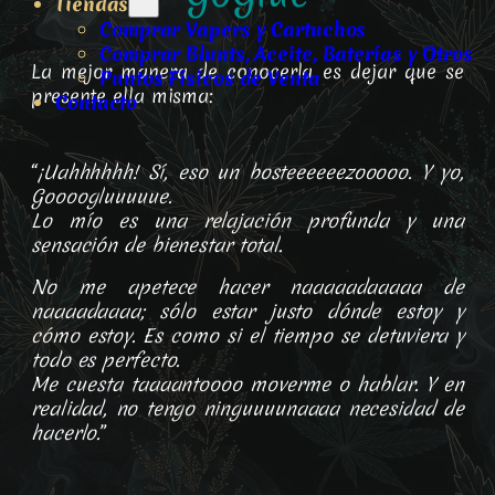
Tiendas
Comprar Vapers y Cartuchos
Comprar Blunts, Aceite, Baterías y Otros
La mejor manera de conocerla es dejar que se
Puntos Físicos de Venta
presente ella misma:
Contacto
“
¡Uahhhhhh! Sí, eso un bosteeeeeezooooo. Y yo,
Goooogluuuuue.
Lo mío es una relajación profunda y una
sensación de bienestar total.
No me apetece hacer naaaaadaaaaa de
naaaadaaaa; sólo estar justo dónde estoy y
cómo estoy. Es como si el tiempo se detuviera y
todo es perfecto.
Me cuesta taaaantoooo moverme o hablar. Y en
realidad, no tengo ninguuuunaaaa necesidad de
hacerlo.
”