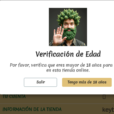
cerca.
Usa el formulario de contacto, o escríbenos
directamente a
contacto_cbdmp@maestropuff.com, para
preguntarnos.
Verificación de Edad
Por favor, verifica que eres mayor de 18 años para 
en esta tienda online.

PRODUCTOS
Salir
Tengo más de 18 años

NUESTRA EMPRESA

TU CUENTA
key
INFORMACIÓN DE LA TIENDA