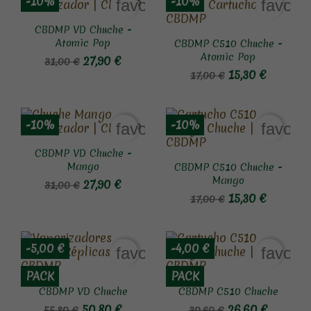
-10%
-10%
favorite_border
favori
CBDMP VD Chuche -
Atomic Pop
CBDMP C510 Chuche -
Atomic Pop
27,90 €
31,00 €
15,30 €
17,00 €
-10%
-10%
favorite_border
favori
CBDMP VD Chuche -
Mango
CBDMP C510 Chuche -
Mango
27,90 €
31,00 €
15,30 €
17,00 €
-5,00 €
-4,00 €
favorite_border
favori
PACK
PACK
CBDMP VD Chuche
CBDMP C510 Chuche
50,80 €
26,60 €
55,80 €
30,60 €