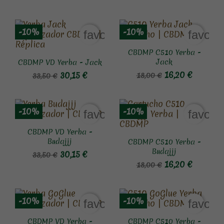
-10%
-10%
favorite_border
favori
CBDMP C510 Yerba -
Jack
CBDMP VD Yerba - Jack
16,20 €
30,15 €
18,00 €
33,50 €
-10%
-10%
favorite_border
favori
CBDMP VD Yerba -
Budajjj
CBDMP C510 Yerba -
Budajjj
30,15 €
33,50 €
16,20 €
18,00 €
-10%
-10%
favorite_border
favori
CBDMP VD Yerba -
CBDMP C510 Yerba -