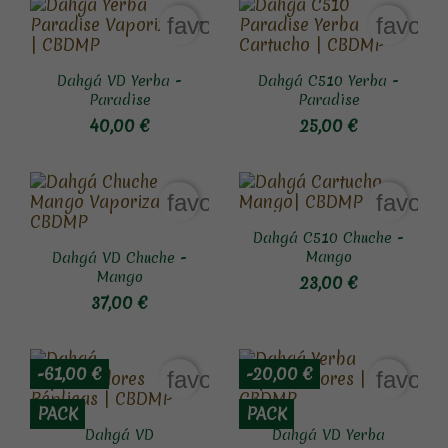
favorite_border
favori
Dahgá VD Yerba -
Dahgá C510 Yerba -
Paradise
Paradise
40,00 €
25,00 €
favorite_border
favori
Dahgá C510 Chuche -
Mango
Dahgá VD Chuche -
Mango
23,00 €
37,00 €
-61,00 €
-20,00 €
favorite_border
favori
PACK
PACK
Dahgá VD
Dahgá VD Yerba