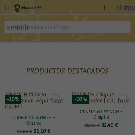
shopp


(0)
search
PRODUCTOS DESTACADOS
-10%
-10%
favorite_border
favor
CBDMP VD NYNCH -
Chupito
CBDMP VD NYNCH -
Clásico
32,40 €
36,00 €
26,10 €
29,00 €