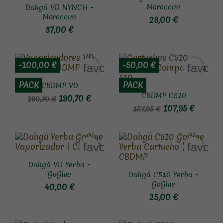
Moroccan
Dahgá VD NYNCH -
Moroccan
23,00 €
37,00 €
-100,00 €
-50,00 €
favorite_border
favori
PACK
PACK
CBDMP VD
CBDMP C510
190,70 €
290,70 €
107,95 €
157,95 €
favorite_border
favori
Dahgá VD Yerba -
GoGlue
Dahgá C510 Yerba -
GoGlue
40,00 €
25,00 €