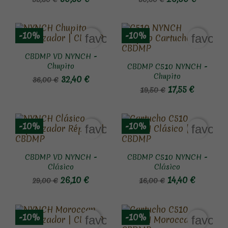
-10%
-10%
favorite_border
favori
CBDMP VD NYNCH -
Chupito
CBDMP C510 NYNCH -
Chupito
32,40 €
36,00 €
17,55 €
19,50 €
-10%
-10%
favorite_border
favori
CBDMP VD NYNCH -
CBDMP C510 NYNCH -
Clásico
Clásico
26,10 €
14,40 €
29,00 €
16,00 €
-10%
-10%
favorite_border
favori