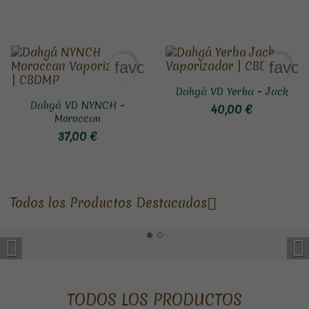
favorite_border
favor
Dahgá VD Yerba - Jack
Dahgá VD NYNCH -
40,00 €
Moroccan
37,00 €
Todos los Productos Destacados



TODOS LOS PRODUCTOS