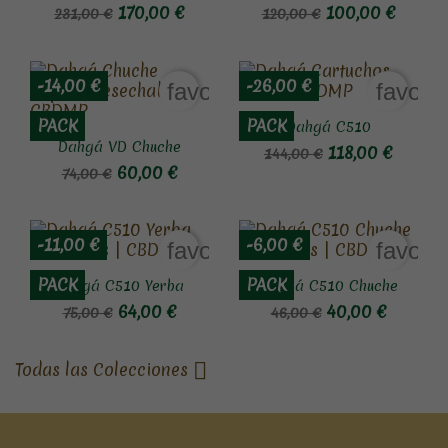
170,00 €
100,00 €
231,00 €
120,00 €
-14,00 €
-26,00 €
favorite_border
favori
PACK
PACK
Dahgá C510
Dahgá VD Chuche
118,00 €
144,00 €
60,00 €
74,00 €
-11,00 €
-6,00 €
favorite_border
favori
PACK
PACK
Dahgá C510 Yerba
Dahgá C510 Chuche
64,00 €
40,00 €
75,00 €
46,00 €

Todas las Colecciones