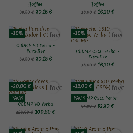
GoGlue
GoGlue
30,15 €
16,20 €
33,50 €
18,00 €
-10%
-10%
favorite_border
favori
CBDMP VD Yerba -
Paradise
CBDMP C510 Yerba -
Paradise
30,15 €
33,50 €
16,20 €
18,00 €
-20,00 €
-12,00 €
favorite_border
favori
PACK
PACK
CBDMP C510 Yerba
CBDMP VD Yerba
52,80 €
64,80 €
100,60 €
120,60 €